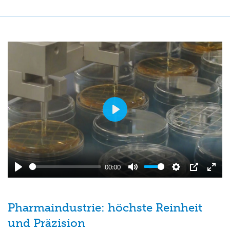
Play
00:00
Play
Ton
Einstellungen
PIP
Vollb
ausschalten
eins
Pharmaindustrie: höchste Reinheit
und Präzision