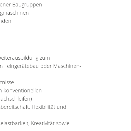
dener Baugruppen
ugmaschinen
unden
beiterausbildung zum
en Feingerätebau oder Maschinen-
tnisse
n konventionellen
achschleifen)
reitschaft, Flexibilität und
astbarkeit, Kreativität sowie