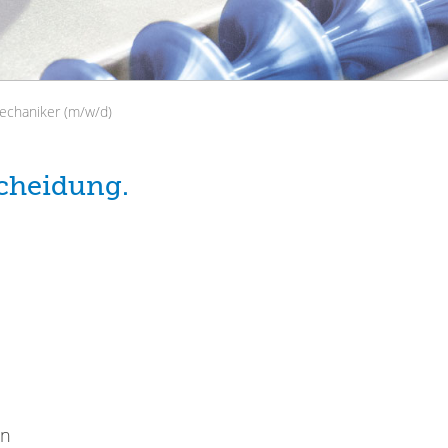
echaniker (m/w/d)
scheidung.
en